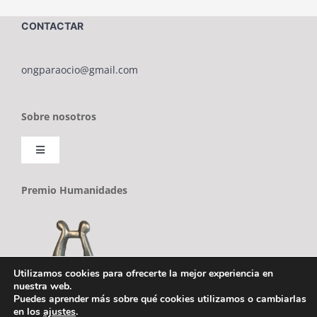
CONTACTAR
ongparaocio@gmail.com
Sobre nosotros
Toggle
Navigation
Sobre ONG PARAOCIO
Premio Humanidades
Política de cookies
Utilizamos cookies para ofrecerte la mejor experiencia en
Política de privacidad
nuestra web.
Puedes aprender más sobre qué cookies utilizamos o cambiarlas
en los
ajustes
.