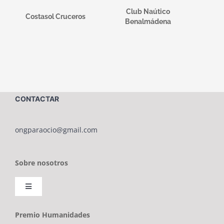
Club Naútico
Costasol Cruceros
Benalmádena
CONTACTAR
ongparaocio@gmail.com
Sobre nosotros
Toggle
Navigation
Sobre ONG PARAOCIO
Premio Humanidades