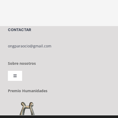
CONTACTAR
ongparaocio@gmail.com
Sobre nosotros
Toggle
Navigation
Sobre ONG PARAOCIO
Premio Humanidades
Política de cookies