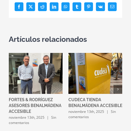
Facebook
X
Reddit
LinkedIn
WhatsApp
Tumblr
Pinterest
Vk
Correo
electrónico
Artículos relacionados
FORTES & RODRÍGUEZ
CUDECA TIENDA
A
LE
ASESORES BENALMÁDENA
BENALMÁDENA ACCESIBLE
B
noviembre 13th, 2025
|
Sin
o
ACCESIBLE
comentarios
c
noviembre 13th, 2025
|
Sin
comentarios