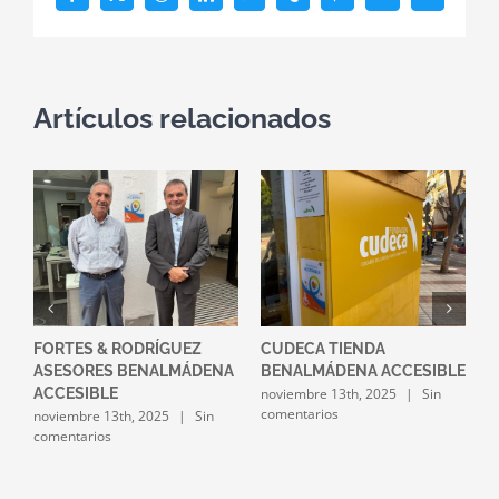
Facebook
X
Reddit
LinkedIn
WhatsApp
Tumblr
Pinterest
Vk
Correo
electrónico
Artículos relacionados
FORTES & RODRÍGUEZ
CUDECA TIENDA
A
LE
ASESORES BENALMÁDENA
BENALMÁDENA ACCESIBLE
B
noviembre 13th, 2025
|
Sin
o
ACCESIBLE
comentarios
c
noviembre 13th, 2025
|
Sin
comentarios