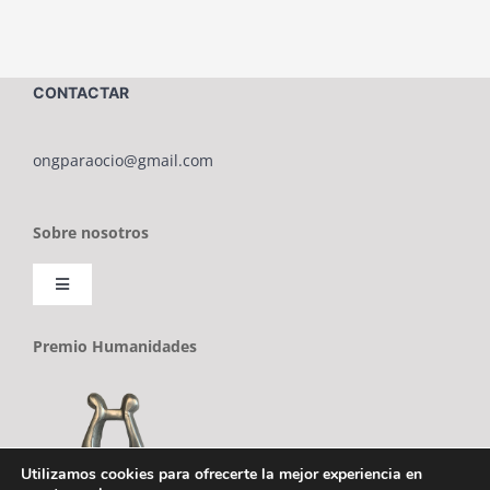
CONTACTAR
ongparaocio@gmail.com
Sobre nosotros
Toggle
Navigation
Sobre ONG PARAOCIO
Premio Humanidades
Política de cookies
Utilizamos cookies para ofrecerte la mejor experiencia en
Política de privacidad