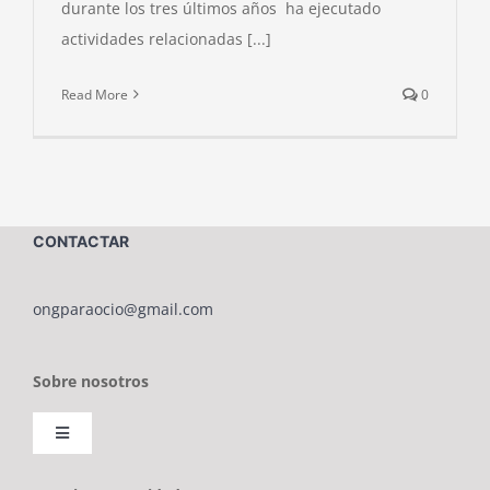
durante los tres últimos años ha ejecutado
actividades relacionadas [...]
Read More
0
CONTACTAR
ongparaocio@gmail.com
Sobre nosotros
Toggle
Navigation
Sobre ONG PARAOCIO