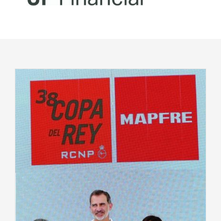
Noticias
Club Deportivo Inclusivo
CIBA
Contactar