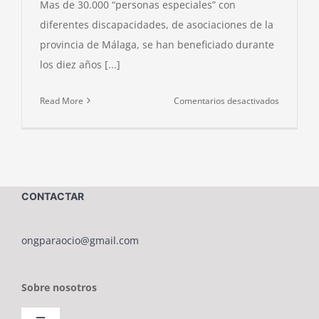
Mas de 30.000 “personas especiales” con
diferentes discapacidades, de asociaciones de la
provincia de Málaga, se han beneficiado durante
los diez años [...]
en
Read More
Comentarios desactivados
LA
O.N.G.
PARAOCI
TRASLAD
A
CONTACTAR
BENALM
SU
SEDE
ongparaocio@gmail.com
Y
SUS
Sobre nosotros
ACTIVIDA