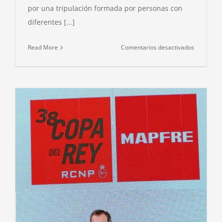
por una tripulación formada por personas con
diferentes [...]
en
Read More
Comentarios desactivados
LA
ONG
PARAOCI
INVITADA
POR
PEDRO
CAMPOS
A
CONOCER
EL
CENTRO
NACIONA
DE
VELA