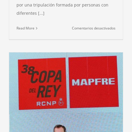
por una tripulación formada por personas con
diferentes [...]
en
Read More
Comentarios desactivados
LA
ONG
PARAOCI
INVITADA
POR
PEDRO
CAMPOS
A
CONOCER
EL
CENTRO
NACIONA
DE
VELA