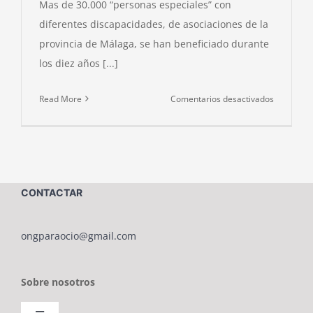
Mas de 30.000 “personas especiales” con
diferentes discapacidades, de asociaciones de la
provincia de Málaga, se han beneficiado durante
los diez años [...]
en
Read More
Comentarios desactivados
LA
O.N.G.
PARAOCI
TRASLAD
A
CONTACTAR
BENALM
SU
SEDE
ongparaocio@gmail.com
Y
SUS
Sobre nosotros
ACTIVIDA