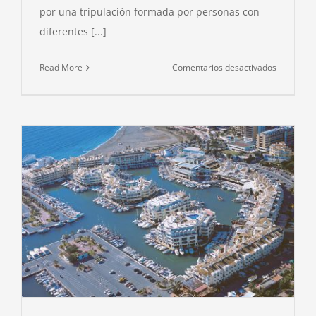
por una tripulación formada por personas con
diferentes [...]
en
Read More
Comentarios desactivados
LA
ONG
PARAOCI
INVITADA
POR
PEDRO
CAMPOS
A
CONOCER
EL
CENTRO
NACIONA
DE
VELA