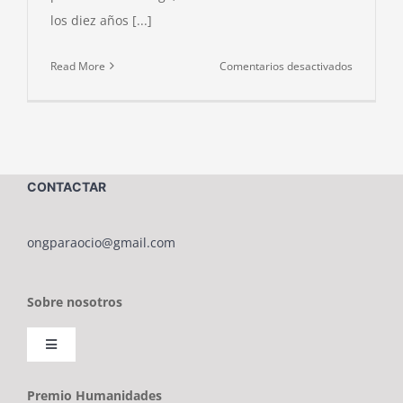
los diez años [...]
en
Read More
Comentarios desactivados
LA
O.N.G.
PARAOCI
TRASLAD
A
CONTACTAR
BENALM
SU
SEDE
ongparaocio@gmail.com
Y
SUS
Sobre nosotros
ACTIVIDA
Toggle
Navigation
Sobre ONG PARAOCIO
Premio Humanidades