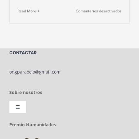
en
Read More
Comentarios desactivados
LA
O.N.G.
PARAOCI
TRASLAD
A
CONTACTAR
BENALM
SU
SEDE
ongparaocio@gmail.com
Y
SUS
Sobre nosotros
ACTIVIDA
Toggle
Navigation
Sobre ONG PARAOCIO
Premio Humanidades